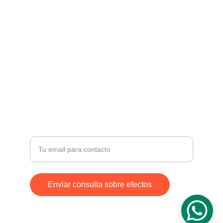
Efectos "boutique" para los amantes de la guitarra 
electrica.
CONTACTO
info@mpedals.com
+34-627180727
Ingresa tu correo electrónico
Enviar consulta sobre efectos